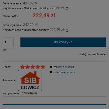
421,02 zł
Cena regularna:
273,66 zł
Najniższa cena z 30 dni przed obniżką:
Jeżeli produkt jest sprzeda
222,49 zł
Cena netto:
dni, wyświetlana jest najni
momentu, kiedy produkt poj
342,29 zł
Cena regularna:
sprzedaży.
222,49 zł
Najniższa cena z 30 dni przed obniżką:
Jeżeli produkt jest sprzeda
dni, wyświetlana jest najni
do koszyka
momentu, kiedy produkt poj
sprzedaży.
szt.
dodaj do przechowalni
Ocena:
zapytaj o produkt
poleć znajomemu
Producent:
Kod produktu:
OBUO 70x40