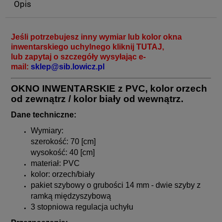
Opis
Jeśli potrzebujesz inny wymiar lub kolor okna
inwentarskiego uchylnego kliknij
TUTAJ
,
lub zapytaj o szczegóły wysyłając e-
mail:
sklep@sib.lowicz.pl
O
KNO INWENTARSKIE z PVC, kolor
orzech
od zewnątrz / kolor biały od wewnątrz.
Dane techniczne:
Wymiary:
szerokość: 70 [cm]
wysokość: 40 [cm]
materiał: PVC
kolor: orzech/biały
pakiet szybowy o grubości 14 mm - dwie szyby z
ramką międzyszybową
3 stopniowa regulacja uchyłu