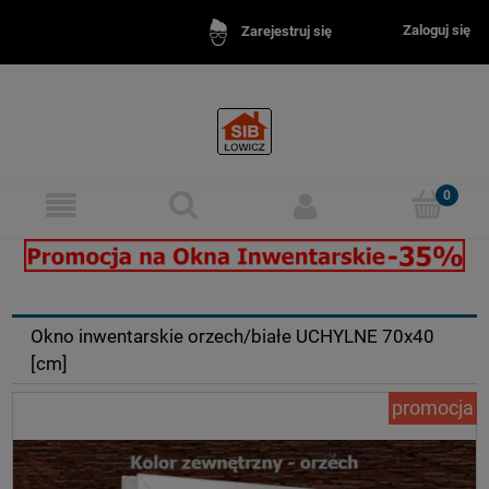
Zaloguj się
Zarejestruj się
Okna inwentarskie - idealne do obór, chlewni, stajni.
Okna inw
Okno inwentarskie orzech/białe UCHYLNE 70x40
[cm]
promocja