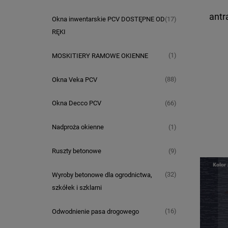
antr
(17)
Okna inwentarskie PCV DOSTĘPNE OD
RĘKI
(1)
MOSKITIERY RAMOWE OKIENNE
(88)
Okna Veka PCV
(66)
Okna Decco PCV
(1)
Nadproża okienne
(9)
Ruszty betonowe
(32)
Wyroby betonowe dla ogrodnictwa,
szkółek i szklarni
(16)
Odwodnienie pasa drogowego