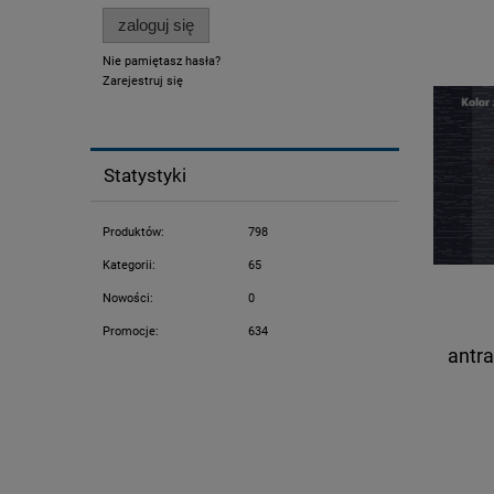
zaloguj się
Nie pamiętasz hasła?
Zarejestruj się
Statystyki
Produktów:
798
Kategorii:
65
Nowości:
0
Promocje:
634
antr