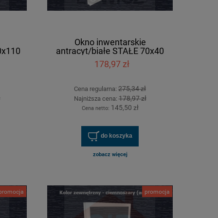
Okno inwentarskie
0x110
antracyt/białe STAŁE 70x40
[cm]
178,97 zł
275,34 zł
Cena regularna:
ł
178,97 zł
Najniższa cena:
145,50 zł
Cena netto:
do koszyka
zobacz więcej
promocja
promocja