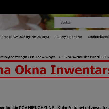
ntarskie PCV DOSTĘPNE OD RĘKI
Ruszty betonowe
Studnie kanal
»
Antracyt od zewnątrz / Biały od wewnątrz
Okna inwentarskie PCV NIEUCHYLN
r, chlewni, stajni.
entarskie PCV NIEUCHYLNE - Kolor Antracyt od zewnątrz /