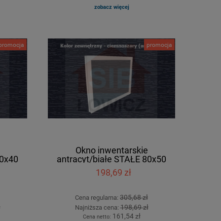
zobacz więcej
promocja
promocja
Okno inwentarskie
80x40
antracyt/białe STAŁE 80x50
[cm]
198,69 zł
305,68 zł
Cena regularna:
ł
198,69 zł
Najniższa cena:
161,54 zł
Cena netto: