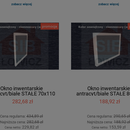
zobacz więcej
zobacz więcej
promocja
Okno inwentarskie
Okno inwentarskie
acyt/białe STAŁE 70x110
antracyt/białe STAŁE 
[cm]
[cm]
282,68 zł
188,92 zł
434,89 zł
290,65 zł
Cena regularna:
Cena regularna:
282,68 zł
188,92 z
Najniższa cena:
Najniższa cena:
229,82 zł
153,59 zł
Cena netto:
Cena netto: