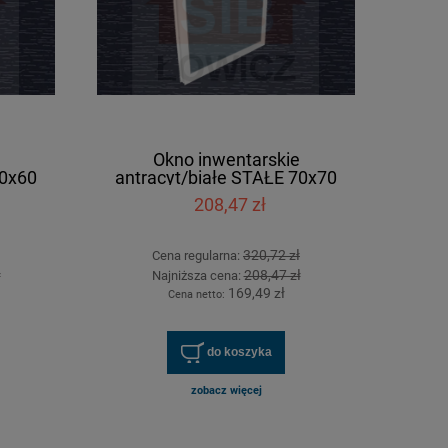
Okno inwentarskie
70x60
antracyt/białe STAŁE 70x70
[cm]
208,47 zł
320,72 zł
Cena regularna:
ł
208,47 zł
Najniższa cena:
169,49 zł
Cena netto:
do koszyka
zobacz więcej