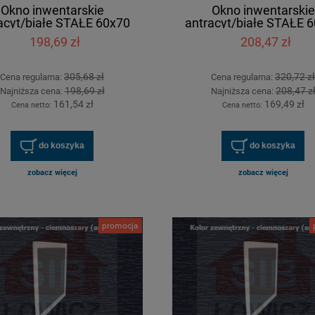
Okno inwentarskie
Okno inwentarskie
acyt/białe STAŁE 60x70
antracyt/białe STAŁE 
[cm]
[cm]
198,69 zł
208,47 zł
305,68 zł
320,72 zł
Cena regularna:
Cena regularna:
198,69 zł
208,47 z
Najniższa cena:
Najniższa cena:
161,54 zł
169,49 zł
Cena netto:
Cena netto:
do koszyka
do koszyka
zobacz więcej
zobacz więcej
promocja