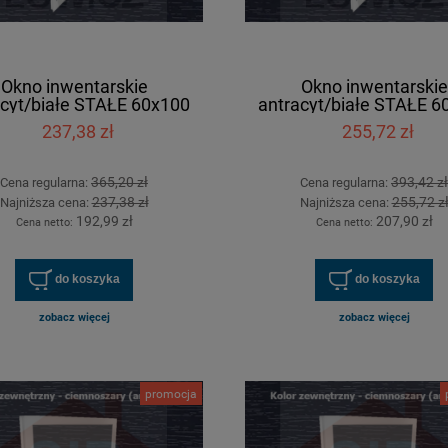
Okno inwentarskie
Okno inwentarskie
acyt/białe STAŁE 60x100
antracyt/białe STAŁE 6
[cm]
[cm]
237,38 zł
255,72 zł
365,20 zł
393,42 zł
Cena regularna:
Cena regularna:
237,38 zł
255,72 z
Najniższa cena:
Najniższa cena:
192,99 zł
207,90 zł
Cena netto:
Cena netto:
do koszyka
do koszyka
zobacz więcej
zobacz więcej
promocja