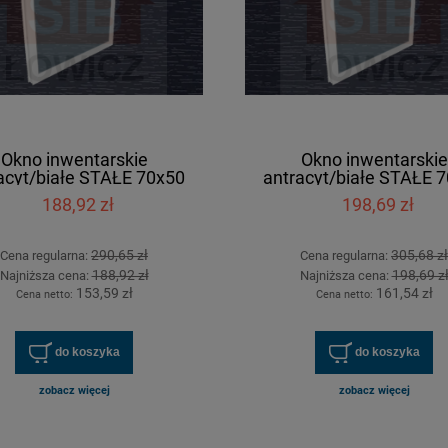
Okno inwentarskie
Okno inwentarskie
acyt/białe STAŁE 70x50
antracyt/białe STAŁE 
[cm]
[cm]
188,92 zł
198,69 zł
290,65 zł
305,68 zł
Cena regularna:
Cena regularna:
188,92 zł
198,69 z
Najniższa cena:
Najniższa cena:
153,59 zł
161,54 zł
Cena netto:
Cena netto:
do koszyka
do koszyka
zobacz więcej
zobacz więcej