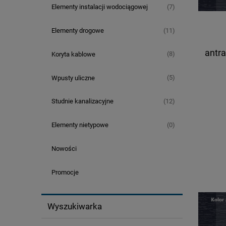
(7)
Elementy instalacji wodociągowej
(11)
Elementy drogowe
antr
(8)
Koryta kablowe
(5)
Wpusty uliczne
(12)
Studnie kanalizacyjne
(0)
Elementy nietypowe
Nowości
Promocje
Wyszukiwarka