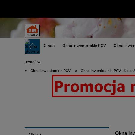
O nas
Okna inwentarskie PCV
Okna inwe
Jesteś w:
»
»
Okna inwentarskie PCV
Okna inwentarskie PCV - Kolor 
Okna inwentarskie - idealne do obó
Okna inw
Menu