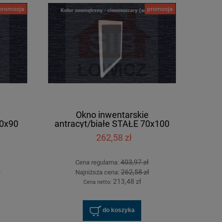
promocja
promocja
0x90
Okno inwentarskie białe STAŁE 100x110
Okno inwentarskie
[cm]
[c
301,34 zł
178,
463,60 zł
Cena regularna:
Cena regularn
301,34 zł
Najniższa cena:
Najniższa cen
do koszyka
do ko
Okno inwentarskie
70x90
antracyt/białe STAŁE 70x100
[cm]
262,58 zł
403,97 zł
Cena regularna:
ł
262,58 zł
Najniższa cena:
213,48 zł
Cena netto:
do koszyka