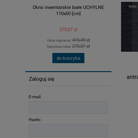
Okno inwentarskie białe UCHYLNE
Okno inwent
110x60 [cm]
270,07 zł
415,49 zł
Cena regularna:
Ce
270,07 zł
Najniższa cena:
Na
do koszyka
antr
Zaloguj się
E-mail:
Hasło: