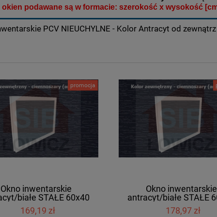
 okien podawane są w formacie: szerokość x wysokość [cm
nwentarskie PCV NIEUCHYLNE - Kolor Antracyt od zewnątrz 
promocja
Okno inwentarskie
Okno inwentarskie
acyt/białe STAŁE 60x40
antracyt/białe STAŁE 
[cm]
[cm]
169,19 zł
178,97 zł