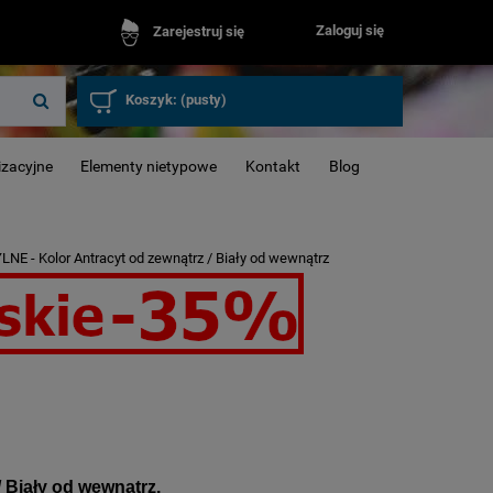
Zaloguj się
Zarejestruj się
Koszyk:
(pusty)
izacyjne
Elementy nietypowe
Kontakt
Blog
E - Kolor Antracyt od zewnątrz / Biały od wewnątrz
Okna inwenta
 Biały od wewnątrz.