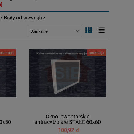
]
/ Biały od wewnątrz
promocja
promocja
Okno inwentarskie
60x50
antracyt/białe STAŁE 60x60
[cm]
188,92 zł