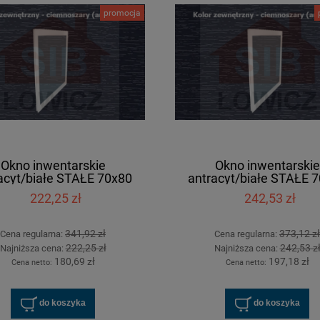
promocja
arskie białe UCHYLNE 90x40
Okno inwentarskie białe UCHYLNE 6
[cm]
[cm]
235,01 zł
247,96 zł
361,55 zł
381,47 zł
na regularna:
Cena regularna:
235,01 zł
247,96 zł
jniższa cena:
Najniższa cena:
do koszyka
do koszyka
Okno inwentarskie
Okno inwentarskie
acyt/białe STAŁE 70x80
antracyt/białe STAŁE 
[cm]
[cm]
222,25 zł
242,53 zł
341,92 zł
373,12 zł
Cena regularna:
Cena regularna:
222,25 zł
242,53 z
Najniższa cena:
Najniższa cena:
180,69 zł
197,18 zł
Cena netto:
Cena netto:
do koszyka
do koszyka