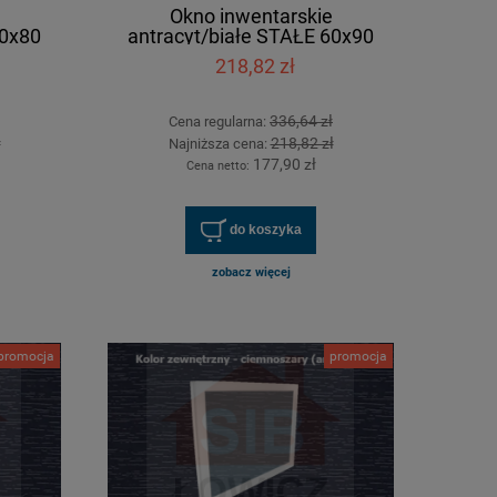
Okno inwentarskie
60x80
antracyt/białe STAŁE 60x90
[cm]
218,82 zł
336,64 zł
Cena regularna:
ł
218,82 zł
Najniższa cena:
177,90 zł
Cena netto:
do koszyka
zobacz więcej
promocja
promocja