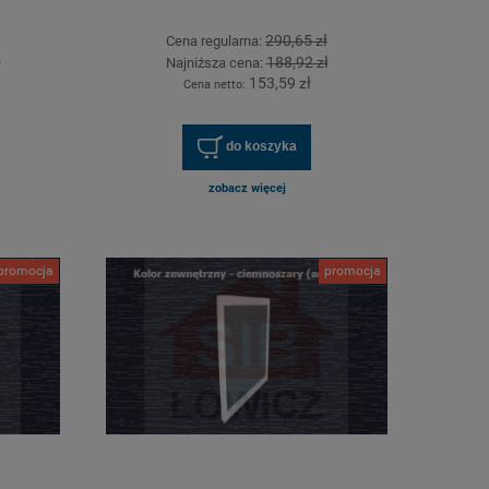
290,65 zł
Cena regularna:
ł
188,92 zł
Najniższa cena:
153,59 zł
Cena netto:
do koszyka
zobacz więcej
promocja
promocja