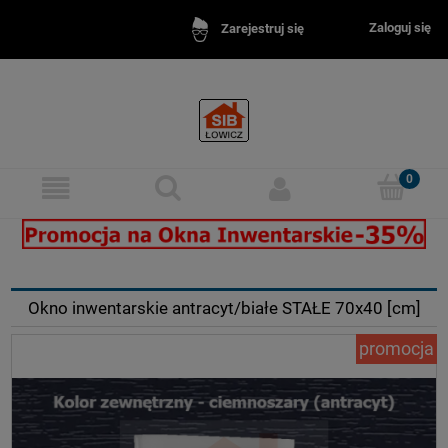
Zaloguj się
Zarejestruj się
na inwentarskie - idealne do obór, chlewni, stajni.
Okna inw
Okno inwentarskie antracyt/białe STAŁE 70x40 [cm]
promocja