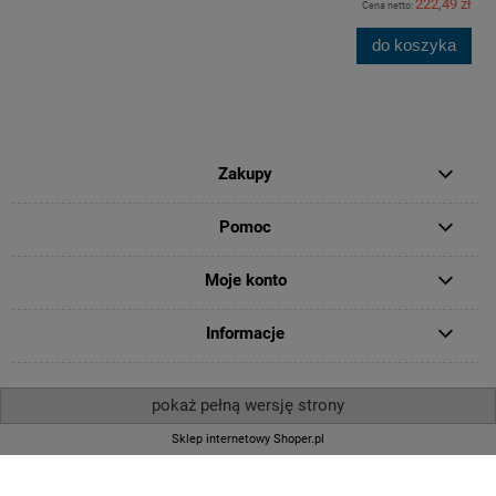
222,49 zł
Cena netto:
do koszyka
Zakupy
Pomoc
Moje konto
Informacje
pokaż pełną wersję strony
Sklep internetowy Shoper.pl