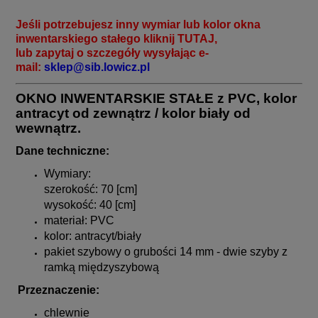
Jeśli potrzebujesz inny wymiar lub kolor okna
inwentarskiego stałego kliknij
TUTAJ
,
lub zapytaj o szczegóły wysyłając e-
mail:
sklep@sib.lowicz.pl
O
KNO INWENTARSKIE STAŁE z PVC, kolor
antracyt
od zewnątrz / kolor biały od
wewnątrz.
Dane techniczne:
Wymiary:
szerokość: 70 [cm]
wysokość: 40 [cm]
materiał: PVC
kolor: antracyt/biały
pakiet szybowy o grubości 14 mm - dwie szyby z
ramką międzyszybową
Przeznaczenie:
chlewnie