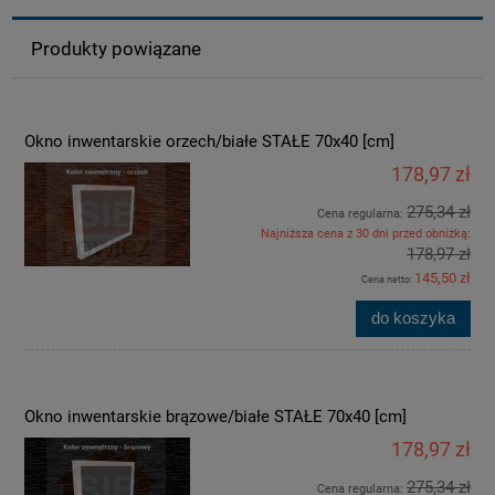
Produkty powiązane
Okno inwentarskie orzech/białe STAŁE 70x40 [cm]
178,97 zł
275,34 zł
Cena regularna:
Najniższa cena z 30 dni przed obniżką:
178,97 zł
145,50 zł
Cena netto:
do koszyka
Okno inwentarskie brązowe/białe STAŁE 70x40 [cm]
178,97 zł
275,34 zł
Cena regularna: