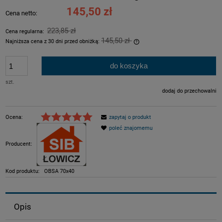
Jeżeli produkt jest sprzeda
145,50 zł
Cena netto:
dni, wyświetlana jest najni
momentu, kiedy produkt poj
223,85 zł
Cena regularna:
sprzedaży.
145,50 zł
Najniższa cena z 30 dni przed obniżką:
Jeżeli produkt jest sprzeda
dni, wyświetlana jest najni
do koszyka
momentu, kiedy produkt poj
sprzedaży.
szt.
dodaj do przechowalni
Ocena:
zapytaj o produkt
poleć znajomemu
Producent:
Kod produktu:
OBSA 70x40
Opis