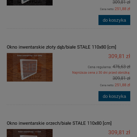
309,81 zł
251,88 zł
Cena netto:
do koszyka
Okno inwentarskie złoty dąb/białe STAŁE 110x80 [cm]
309,81 zł
476,63 zł
Cena regularna:
Najniższa cena z 30 dni przed obniżką:
309,81 zł
251,88 zł
Cena netto:
do koszyka
Okno inwentarskie orzech/białe STAŁE 110x80 [cm]
309,81 zł