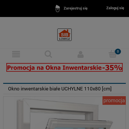
Zaloguj się
Zarejestruj się
a inwentarskie - idealne do obór, chlewni, stajni.
Okna inw
Okno inwentarskie białe UCHYLNE 110x80 [cm]
promocja