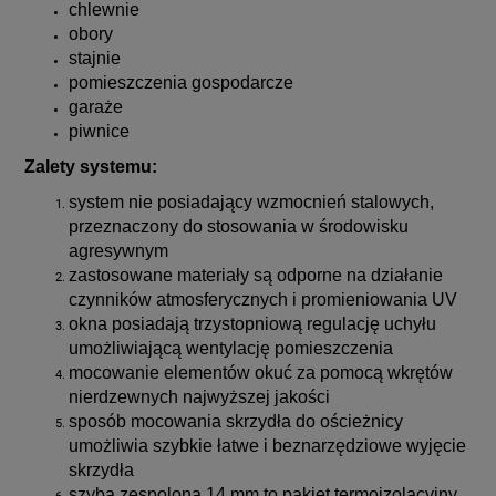
chlewnie
obory
stajnie
pomieszczenia gospodarcze
garaże
piwnice
Zalety systemu:
system nie posiadający wzmocnień stalowych,
przeznaczony do stosowania w środowisku
agresywnym
zastosowane materiały są odporne na działanie
czynników atmosferycznych i promieniowania UV
okna posiadają trzystopniową regulację uchyłu
umożliwiającą wentylację pomieszczenia
mocowanie elementów okuć za pomocą wkrętów
nierdzewnych najwyższej jakości
sposób mocowania skrzydła do ościeżnicy
umożliwia szybkie łatwe i beznarzędziowe wyjęcie
skrzydła
szyba zespolona 14 mm to pakiet termoizolacyjny