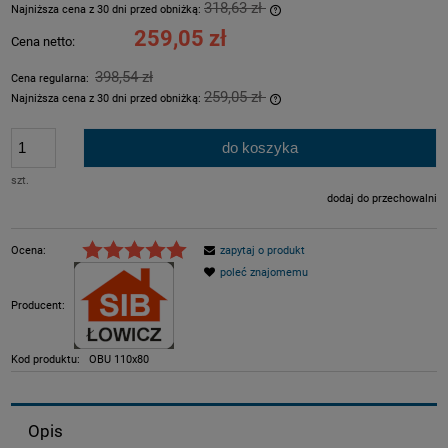
318,63 zł
Najniższa cena z 30 dni przed obniżką:
Jeżeli produkt jest sprzeda
259,05 zł
Cena netto:
dni, wyświetlana jest najni
momentu, kiedy produkt poj
398,54 zł
Cena regularna:
sprzedaży.
259,05 zł
Najniższa cena z 30 dni przed obniżką:
Jeżeli produkt jest sprzeda
dni, wyświetlana jest najni
do koszyka
momentu, kiedy produkt poj
sprzedaży.
szt.
dodaj do przechowalni
Ocena:
zapytaj o produkt
poleć znajomemu
Producent:
Kod produktu:
OBU 110x80
Opis