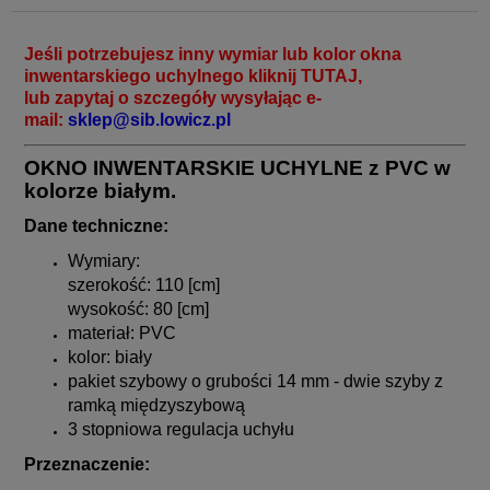
Jeśli potrzebujesz inny wymiar lub kolor okna
inwentarskiego uchylnego kliknij
TUTAJ
,
lub zapytaj o szczegóły wysyłając e-
mail:
sklep@sib.lowicz.pl
O
KNO INWENTARSKIE UCHYLNE z PVC w
kolorze białym.
Dane techniczne:
Wymiary:
szerokość: 110 [cm]
wysokość: 80 [cm]
materiał: PVC
kolor: biały
pakiet szybowy o grubości 14 mm - dwie szyby z
ramką międzyszybową
3 stopniowa regulacja uchyłu
Przeznaczenie: