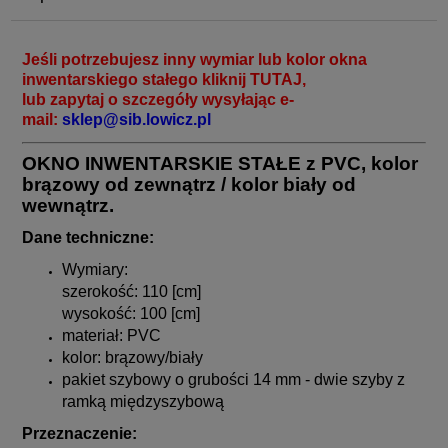
Jeśli potrzebujesz inny wymiar lub kolor okna
inwentarskiego stałego kliknij
TUTAJ
,
lub zapytaj o szczegóły wysyłając e-
mail:
sklep@sib.lowicz.pl
O
KNO INWENTARSKIE STAŁE z PVC, kolor
brązowy od zewnątrz / kolor biały od
wewnątrz.
Dane techniczne:
Wymiary:
szerokość: 110 [cm]
wysokość: 100 [cm]
materiał: PVC
kolor: brązowy/biały
pakiet szybowy o grubości 14 mm - dwie szyby z
ramką międzyszybową
Przeznaczenie: