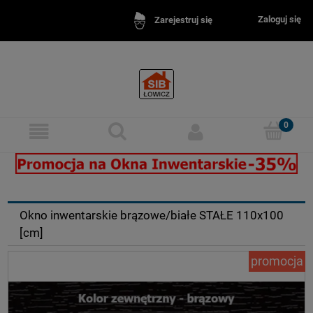
Zaloguj się
Zarejestruj się
Okna inwentarskie - idealne do obór, chlewni, stajni.
Okna inw
Okno inwentarskie brązowe/białe STAŁE 110x100
[cm]
promocja