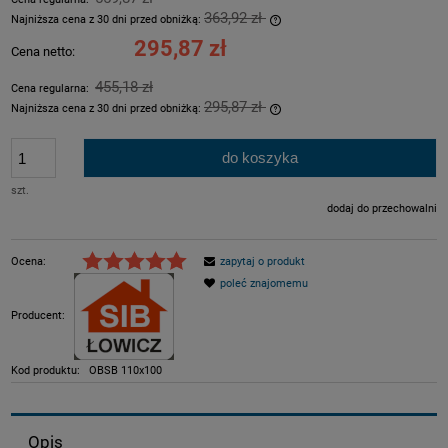
363,92 zł
Najniższa cena z 30 dni przed obniżką:
Jeżeli produkt jest sprzeda
295,87 zł
Cena netto:
dni, wyświetlana jest najni
momentu, kiedy produkt poj
455,18 zł
Cena regularna:
sprzedaży.
295,87 zł
Najniższa cena z 30 dni przed obniżką:
Jeżeli produkt jest sprzeda
dni, wyświetlana jest najni
do koszyka
momentu, kiedy produkt poj
sprzedaży.
szt.
dodaj do przechowalni
Ocena:
zapytaj o produkt
poleć znajomemu
Producent:
Kod produktu:
OBSB 110x100
Opis