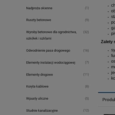
c
(1)
Nadproża okienne
o
st
(9)
Ruszty betonowe
p
g
(32)
Wyroby betonowe dla ogrodnictwa,
p
szkółek i szklarni
Zalety
s
(16)
Odwodnienie pasa drogowego
fu
o
(7)
Elementy instalacji wodociągowej
m
je
(11)
Elementy drogowe
ko
(8)
Koryta kablowe
(5)
Wpusty uliczne
Produ
(12)
Studnie kanalizacyjne