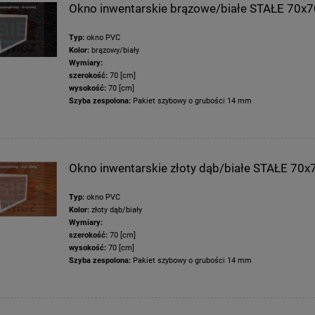
Okno inwentarskie brązowe/białe STAŁE 70x7
Typ:
okno PVC
Kolor:
brązowy/biały
Wymiary:
szerokość:
70 [cm]
wysokość:
70 [cm]
Szyba zespolona:
Pakiet szybowy o grubości 14 mm
Okno inwentarskie złoty dąb/białe STAŁE 70x
tarskie białe STAŁE 110x50
Okno inwentarskie białe UCHYLN
[cm]
100x60 [cm] DOSTĘPNE OD RĘKI
Typ:
okno PVC
Kolor:
złoty dąb/biały
Wymiary:
181,83 zł
240,94 zł
szerokość:
70 [cm]
wysokość:
70 [cm]
279,74 zł
370,67 zł
na regularna:
Cena regularna:
Szyba zespolona:
Pakiet szybowy o grubości 14 mm
181,83 zł
240,94 zł
jniższa cena:
Najniższa cena:
do koszyka
do koszyka