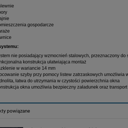
hlewnie
bory
ajnie
omieszczenia gospodarcze
araże
iwnice
 systemu:
ystem nie posiadający wzmocnień stalowych, przeznaczony do
nkcjonalna konstrukcja ułatwiająca montaż
szklenie w wariancie 14 mm
ocowanie szyby przy pomocy listew zatrzaskowych umożliwia
dnolita, łatwa do utrzymania w czystości powierzchnia okna
nstrukcja okna umożliwia bezpieczny załadunek oraz transport 
kty powiązane