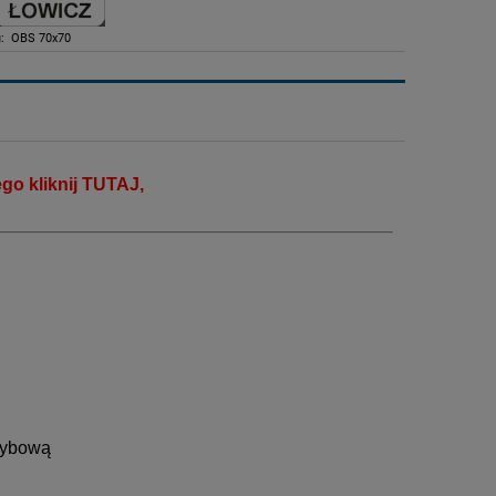
:
OBS 70x70
go kliknij
TUTAJ
,
zybową