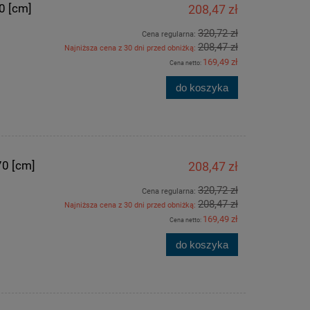
0 [cm]
208,47 zł
320,72 zł
Cena regularna:
208,47 zł
Najniższa cena z 30 dni przed obniżką:
169,49 zł
Cena netto:
do koszyka
70 [cm]
208,47 zł
E
Okno inwentarskie antracyt/białe
Okno inwentarski
UCHYLNE 120x80 [cm]
UCHYLNE 1
320,72 zł
Cena regularna:
208,47 zł
Najniższa cena z 30 dni przed obniżką:
169,49 zł
Cena netto:
447,51 zł
342,
do koszyka
688,47 zł
Cena regularna:
Cena regularn
447,51 zł
Najniższa cena:
Najniższa cen
do koszyka
do ko