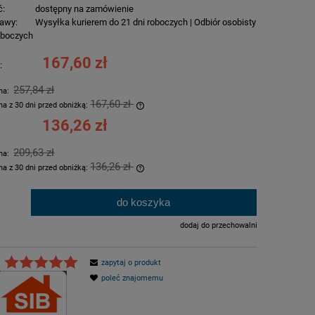
ć:
dostępny na zamówienie
awy:
Wysyłka kurierem do 21 dni roboczych | Odbiór osobisty
roboczych
167,60 zł
:
257,84 zł
rna:
167,60 zł
na z 30 dni przed obniżką:
136,26 zł
ukt jest sprzedawany krócej niż 30
tlana jest najniższa cena od
209,63 zł
rna:
iedy produkt pojawił się w
136,26 zł
na z 30 dni przed obniżką:
ukt jest sprzedawany krócej niż 30
do koszyka
.
tlana jest najniższa cena od
iedy produkt pojawił się w
dodaj do przechowalni
zapytaj o produkt
poleć znajomemu