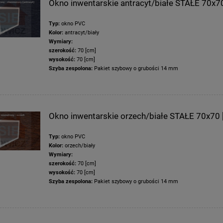
Okno inwentarskie antracyt/białe STAŁE 70x7
Typ:
okno PVC
Kolor:
antracyt/biały
Wymiary:
szerokość:
70 [cm]
wysokość:
70 [cm]
Szyba zespolona:
Pakiet szybowy o grubości 14 mm
Okno inwentarskie orzech/białe STAŁE 70x70 
Typ:
okno PVC
Kolor:
orzech/biały
Wymiary:
szerokość:
70 [cm]
wysokość:
70 [cm]
Szyba zespolona:
Pakiet szybowy o grubości 14 mm