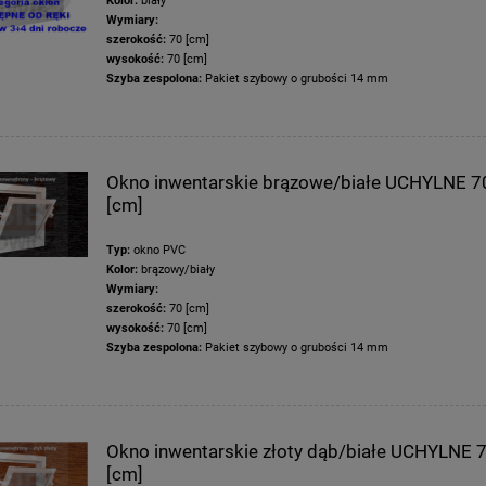
Kolor:
biały
Wymiary:
szerokość:
70 [cm]
wysokość:
70 [cm]
Szyba zespolona:
Pakiet szybowy o grubości 14 mm
Okno inwentarskie brązowe/białe UCHYLNE 
[cm]
Typ:
okno PVC
Kolor:
brązowy/biały
Wymiary:
szerokość:
70 [cm]
wysokość:
70 [cm]
Szyba zespolona:
Pakiet szybowy o grubości 14 mm
Okno inwentarskie złoty dąb/białe UCHYLNE 
[cm]