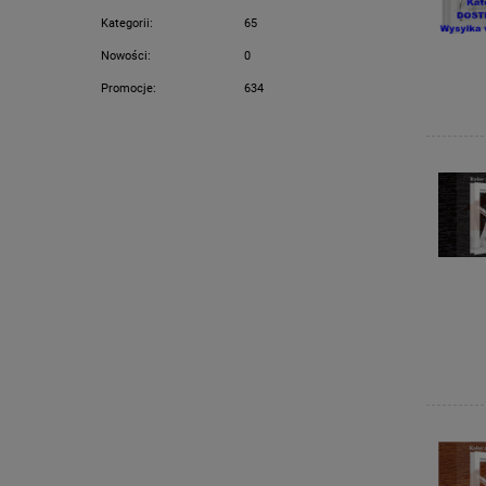
Kategorii:
65
Nowości:
0
Promocje:
634