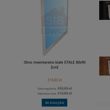
Okno inwentarskie białe STAŁE 80x90
Okno inwen
[cm]
215,83 zł
332,05 zł
Cena regularna:
Ce
215,83 zł
Najniższa cena:
Na
do koszyka