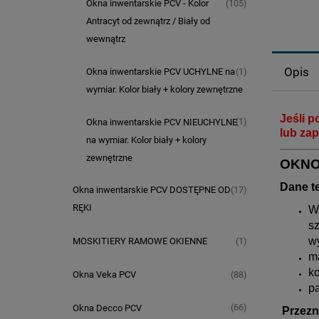
(105)
Okna inwentarskie PCV - Kolor
Antracyt od zewnątrz / Biały od
wewnątrz
Opis
(1)
Okna inwentarskie PCV UCHYLNE na
wymiar. Kolor biały + kolory zewnętrzne
Jeśli p
(1)
Okna inwentarskie PCV NIEUCHYLNE
lub zap
na wymiar. Kolor biały + kolory
zewnętrzne
O
KNO
Dane t
(17)
Okna inwentarskie PCV DOSTĘPNE OD
RĘKI
W
sz
w
(1)
MOSKITIERY RAMOWE OKIENNE
m
ko
(88)
Okna Veka PCV
p
(66)
Okna Decco PCV
Przezn