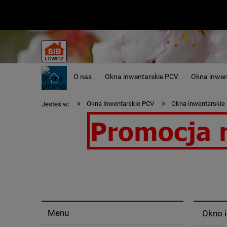
O nas
Okna inwentarskie PCV
Okna inwe
»
»
Okna inwentarskie PCV
Okna inwentarskie
Jesteś w:
Okna inwentarskie - idealne do obó
Menu
Okno i