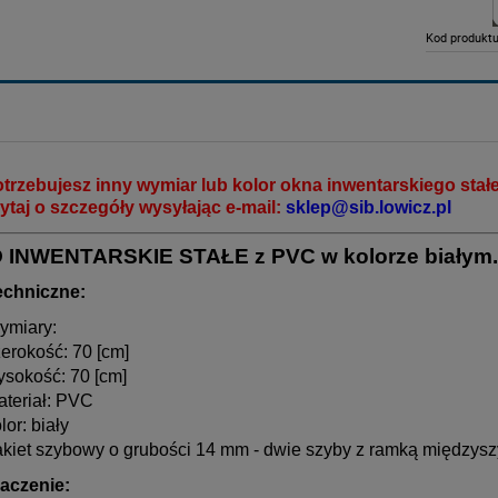
Kod produktu
otrzebujesz inny wymiar lub kolor okna inwentarskiego stałe
ytaj o szczegóły wysyłając e-mail:
sklep@sib.lowicz.pl
 INWENTARSKIE STAŁE z PVC w kolorze białym.
echniczne:
ymiary:
erokość: 70 [cm]
ysokość: 70 [cm]
ateriał: PVC
lor: biały
akiet szybowy o grubości 14 mm - dwie szyby z ramką międzys
aczenie: