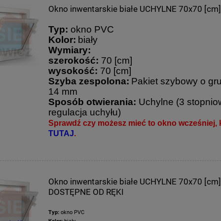
Okno inwentarskie białe UCHYLNE 70x70 [cm
Typ:
okno PVC
Kolor:
biały
Wymiary:
szerokość:
70 [cm]
wysokość:
70 [cm]
Szyba zespolona:
Pakiet szybowy o gr
14 mm
Sposób otwierania:
Uchylne (3 stopni
regulacja uchyłu)
Sprawdź czy możesz mieć to okno wcześniej, k
TUTAJ
.
Okno inwentarskie białe UCHYLNE 70x70 [cm
DOSTĘPNE OD RĘKI
Typ:
okno PVC