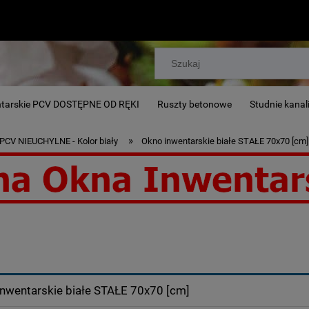
ntarskie PCV DOSTĘPNE OD RĘKI
Ruszty betonowe
Studnie kanal
»
 PCV NIEUCHYLNE - Kolor biały
Okno inwentarskie białe STAŁE 70x70 [cm]
r, chlewni, stajni.
nwentarskie białe STAŁE 70x70 [cm]