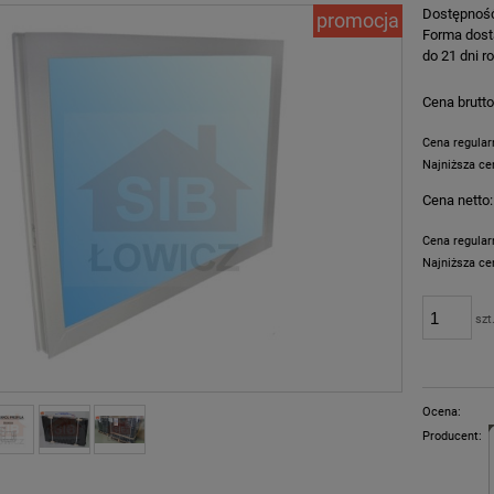
Dostępnoś
promocja
Forma dost
do 21 dni 
Cena brutto
Cena regula
Najniższa ce
Cena netto:
Jeżeli prod
dni, wyświe
Cena regula
momentu, k
Najniższa ce
sprzedaży.
Jeżeli prod
szt
dni, wyświe
momentu, k
sprzedaży.
Ocena:
Producent: