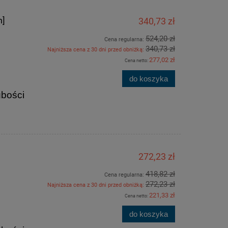
m]
340,73 zł
0x90
Okno inwentarskie białe STAŁE 100x110
Okno inwentarskie
[cm]
[c
524,20 zł
Cena regularna:
340,73 zł
Najniższa cena z 30 dni przed obniżką:
277,02 zł
Cena netto:
301,34 zł
178,
do koszyka
463,60 zł
Cena regularna:
Cena regularn
301,34 zł
Najniższa cena:
Najniższa cen
ubości
do koszyka
do ko
272,23 zł
418,82 zł
Cena regularna:
272,23 zł
Najniższa cena z 30 dni przed obniżką:
221,33 zł
Cena netto:
do koszyka