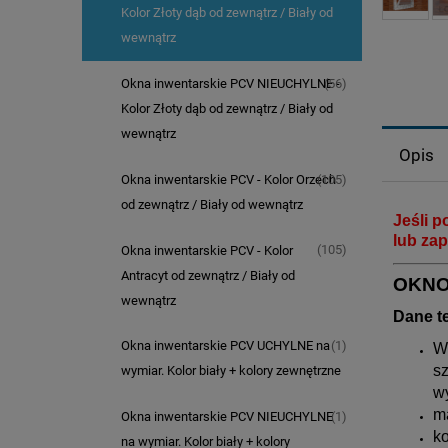
Kolor Złoty dąb od zewnątrz / Biały od
wewnątrz
(56)
Okna inwentarskie PCV NIEUCHYLNE -
Kolor Złoty dąb od zewnątrz / Biały od
wewnątrz
Opis
(105)
Okna inwentarskie PCV - Kolor Orzech
od zewnątrz / Biały od wewnątrz
Jeśli p
lub zap
(105)
Okna inwentarskie PCV - Kolor
Antracyt od zewnątrz / Biały od
O
KNO
wewnątrz
Dane t
(1)
Okna inwentarskie PCV UCHYLNE na
W
sz
wymiar. Kolor biały + kolory zewnętrzne
w
m
(1)
Okna inwentarskie PCV NIEUCHYLNE
ko
na wymiar. Kolor biały + kolory