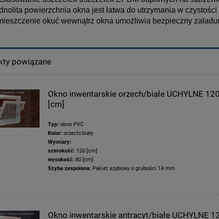
dnolita powierzchnia okna jest łatwa do utrzymania w czystości
ieszczenie okuć wewnątrz okna umożliwia bezpieczny załadunek
kty powiązane
Okno inwentarskie orzech/białe UCHYLNE 12
[cm]
Typ:
okno PVC
Kolor:
orzech/biały
Wymiary:
szerokość:
120 [cm]
wysokość:
80 [cm]
Szyba zespolona:
Pakiet szybowy o grubości 14 mm
Okno inwentarskie antracyt/białe UCHYLNE 1