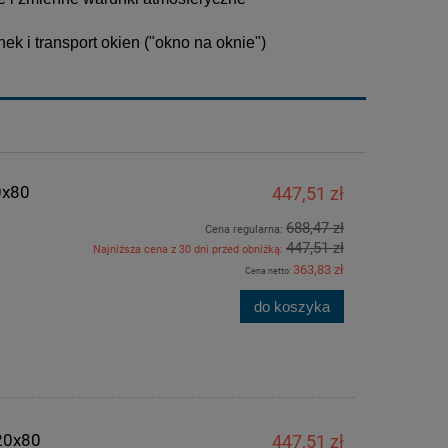
 i transport okien ("okno na oknie")
0x80
447,51 zł
688,47 zł
Cena regularna:
447,51 zł
Najniższa cena z 30 dni przed obniżką:
363,83 zł
Cena netto:
do koszyka
20x80
447,51 zł