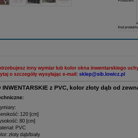
Producent:
Kod produktu
otrzebujesz inny wymiar lub kolor okna inwentarskiego uchy
ytaj o szczegóły wysyłając e-mail:
sklep@sib.lowicz.pl
 INWENTARSKIE z PVC, kolor
złoty dąb
od zewnąt
echniczne:
ymiary:
erokość: 120 [cm]
ysokość: 80 [cm]
ateriał: PVC
lor: złoty dąb/biały