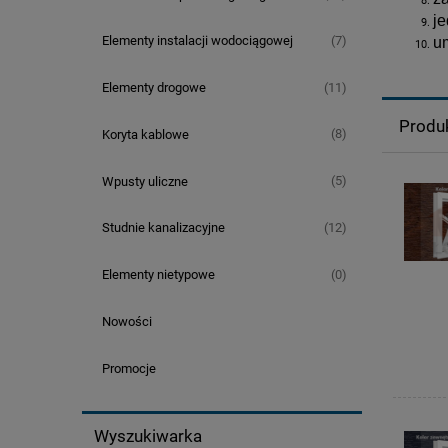
je
(7)
Elementy instalacji wodociągowej
um
(11)
Elementy drogowe
Produ
(8)
Koryta kablowe
(5)
Wpusty uliczne
(12)
Studnie kanalizacyjne
(0)
Elementy nietypowe
Nowości
Promocje
Wyszukiwarka