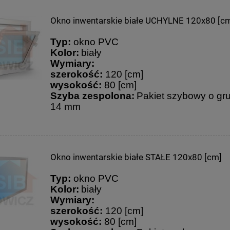
Okno inwentarskie białe UCHYLNE 120x80 [c
arskie białe UCHYLNE 90x40
Okno inwentarskie białe UCHYLNE 6
[cm]
[cm]
Typ:
okno PVC
Kolor:
biały
Wymiary:
235,01 zł
247,96 zł
szerokość:
120 [cm]
361,55 zł
381,47 zł
na regularna:
Cena regularna:
wysokość:
80 [cm]
235,01 zł
247,96 zł
jniższa cena:
Najniższa cena:
Szyba zespolona:
Pakiet szybowy o gr
14 mm
do koszyka
do koszyka
Okno inwentarskie białe STAŁE 120x80 [cm]
Typ:
okno PVC
Kolor:
biały
Wymiary:
szerokość:
120 [cm]
wysokość:
80 [cm]