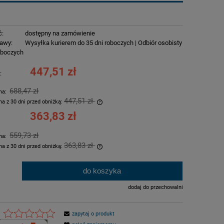
ć:
dostępny na zamówienie
awy:
Wysyłka kurierem do 35 dni roboczych | Odbiór osobisty
roboczych
447,51 zł
:
688,47 zł
rna:
447,51 zł
na z 30 dni przed obniżką:
363,83 zł
ukt jest sprzedawany krócej niż 30
tlana jest najniższa cena od
559,73 zł
rna:
iedy produkt pojawił się w
363,83 zł
na z 30 dni przed obniżką:
ukt jest sprzedawany krócej niż 30
do koszyka
.
tlana jest najniższa cena od
iedy produkt pojawił się w
dodaj do przechowalni
zapytaj o produkt