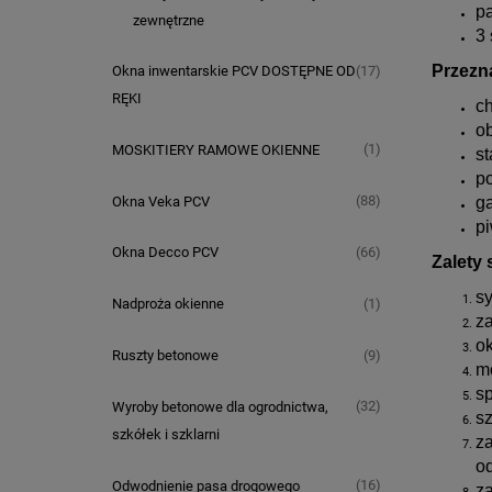
p
zewnętrzne
3 
Przezn
(17)
Okna inwentarskie PCV DOSTĘPNE OD
RĘKI
c
o
(1)
MOSKITIERY RAMOWE OKIENNE
st
p
(88)
Okna Veka PCV
g
p
(66)
Okna Decco PCV
Zalety
s
(1)
Nadproża okienne
z
ok
(9)
Ruszty betonowe
m
s
(32)
Wyroby betonowe dla ogrodnictwa,
s
szkółek i szklarni
z
o
(16)
Odwodnienie pasa drogowego
z