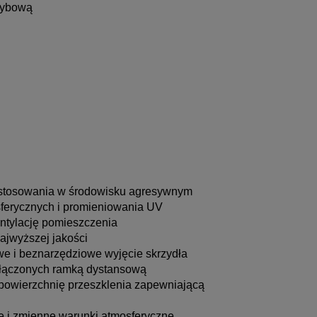
zybową
 stosowania w środowisku agresywnym
sferycznych i promieniowania UV
entylację pomieszczenia
jwyższej jakości
we i beznarzędziowe wyjęcie skrzydła
ołączonych ramką dystansową
 powierzchnię przeszklenia zapewniającą
 i zmienne warunki atmosferyczne