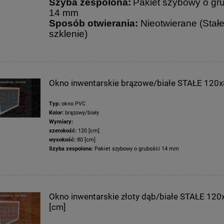
Szyba zespolona:
Pakiet szybowy o gr
14 mm
Sposób otwierania:
Nieotwierane (Stał
szklenie)
Okno inwentarskie brązowe/białe STAŁE 120x
Typ:
okno PVC
Kolor:
brązowy/biały
Wymiary:
szerokość:
120 [cm]
wysokość:
80 [cm]
Szyba zespolona:
Pakiet szybowy o grubości 14 mm
Okno inwentarskie złoty dąb/białe STAŁE 120
[cm]