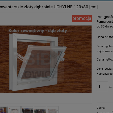
nwentarskie złoty dąb/białe UCHYLNE 120x80 [cm]
Dostępnoś
promocja
Forma dost
do 35 dni 
Cena brutto
Cena regula
Najniższa ce
Cena netto:
Jeżeli prod
dni, wyświe
Cena regula
momentu, k
Najniższa ce
sprzedaży.
Jeżeli prod
szt
dni, wyświe
momentu, k
sprzedaży.
Ocena: