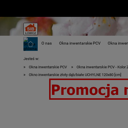
O nas
Okna inwentarskie PCV
Okna inwe
Jesteś w:
»
»
Okna inwentarskie PCV
Okna inwentarskie PCV - Kolor 
»
Okno inwentarskie złoty dąb/białe UCHYLNE 120x80 [cm]
Okna inwentarskie - idealne do obó