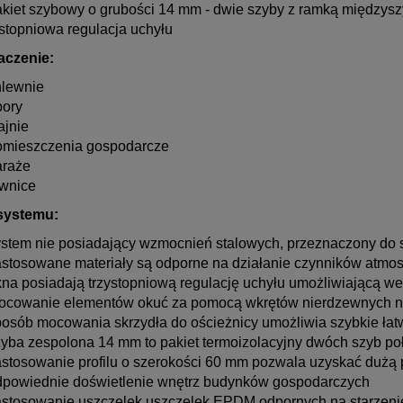
akiet szybowy o grubości 14 mm - dwie szyby z ramką międzys
stopniowa regulacja uchyłu
aczenie:
hlewnie
bory
ajnie
omieszczenia gospodarcze
araże
iwnice
 systemu:
ystem nie posiadający wzmocnień stalowych, przeznaczony do
astosowane materiały są odporne na działanie czynników atmo
na posiadają trzystopniową regulację uchyłu umożliwiającą w
ocowanie elementów okuć za pomocą wkrętów nierdzewnych na
posób mocowania skrzydła do ościeżnicy umożliwia szybkie łat
zyba zespolona 14 mm to pakiet termoizolacyjny dwóch szyb p
astosowanie profilu o szerokości 60 mm pozwala uzyskać dużą
dpowiednie doświetlenie wnętrz budynków gospodarczych
astosowanie uszczelek uszczelek EPDM odpornych na starzenie