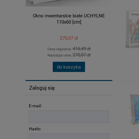
Okno inwentarskie białe UCHYLNE
Okno inwent
110x60 [cm]
270,07 zł
415,49 zł
Cena regularna:
Ce
270,07 zł
Najniższa cena:
Na
do koszyka
Zaloguj się
E-mail:
Hasło: