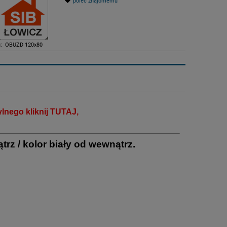
poleć znajomemu
:
OBUZD 120x80
lnego kliknij
TUTAJ
,
rz / kolor biały od wewnątrz.