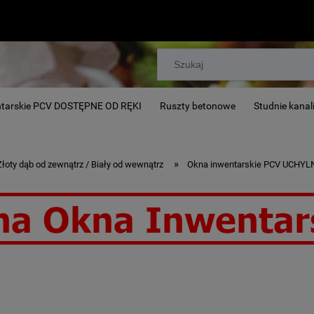
ntarskie PCV DOSTĘPNE OD RĘKI
Ruszty betonowe
Studnie kanal
»
Złoty dąb od zewnątrz / Biały od wewnątrz
Okna inwentarskie PCV UCHYLNE 
r, chlewni, stajni.