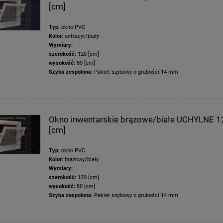
[cm]
Typ:
okno PVC
Kolor:
antracyt/biały
Wymiary:
szerokość:
120 [cm]
wysokość:
80 [cm]
Szyba zespolona:
Pakiet szybowy o grubości 14 mm
Okno inwentarskie brązowe/białe UCHYLNE 
[cm]
Typ:
okno PVC
Kolor:
brązowy/biały
Wymiary:
szerokość:
120 [cm]
wysokość:
80 [cm]
Szyba zespolona:
Pakiet szybowy o grubości 14 mm