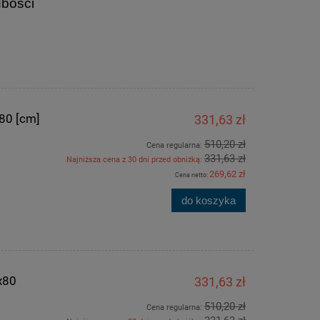
ubości
e
80 [cm]
331,63 zł
510,20 zł
Cena regularna:
331,63 zł
Najniższa cena z 30 dni przed obniżką:
269,62 zł
Cena netto:
do koszyka
x80
331,63 zł
510,20 zł
Cena regularna: