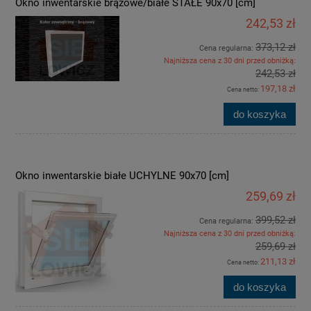
Okno inwentarskie brązowe/białe STAŁE 90x70 [cm]
242,53 zł
373,12 zł
Cena regularna:
Najniższa cena z 30 dni przed obniżką:
242,53 zł
197,18 zł
Cena netto:
do koszyka
Okno inwentarskie białe UCHYLNE 90x70 [cm]
259,69 zł
399,52 zł
Cena regularna:
Najniższa cena z 30 dni przed obniżką:
259,69 zł
211,13 zł
Cena netto:
do koszyka