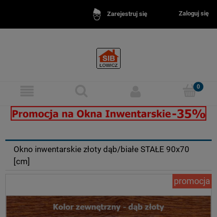
Zaloguj się
Zarejestruj się
kna inwentarskie - idealne do obór, chlewni, stajni.
Okna inw
Okno inwentarskie złoty dąb/białe STAŁE 90x70
[cm]
promocja