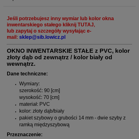
Jeśli potrzebujesz inny wymiar lub kolor okna
inwentarskiego stałego kliknij
TUTAJ
,
lub zapytaj o szczegóły wysyłając e-
mail:
sklep@sib.lowicz.pl
O
KNO INWENTARSKIE STAŁE z PVC, kolor
złoty dąb od zewnątrz / kolor biały od
wewnątrz.
Dane techniczne:
Wymiary:
szerokość: 90 [cm]
wysokość: 70 [cm]
materiał: PVC
kolor: złoty dąb/biały
pakiet szybowy o grubości 14 mm - dwie szyby z
ramką międzyszybową
Przeznaczenie: