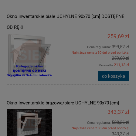
Okno inwentarskie białe UCHYLNE 90x70 [cm] DOSTĘPNE
OD RĘKI
259,69 zł
399,52 zł
Cena regularna:
Najniższa cena z 30 dni przed obniżką:
259,69 zł
211,13 zł
Cena netto:
do koszyka
Okno inwentarskie brązowe/białe UCHYLNE 90x70 [cm]
343,37 zł
528,26 zł
Cena regularna:
Najniższa cena z 30 dni przed obniżką:
343,37 zł