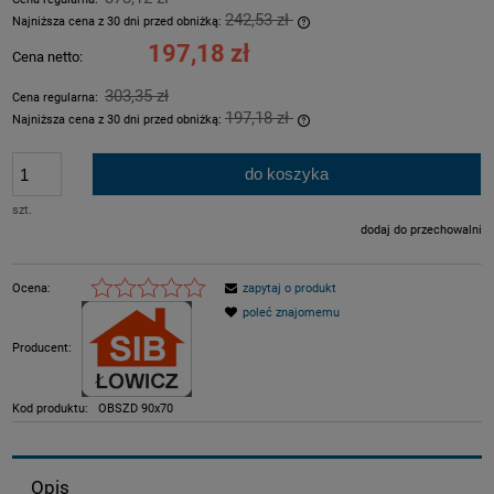
242,53 zł
Najniższa cena z 30 dni przed obniżką:
Jeżeli produkt jest sprzeda
197,18 zł
Cena netto:
dni, wyświetlana jest najni
momentu, kiedy produkt poj
303,35 zł
Cena regularna:
sprzedaży.
197,18 zł
Najniższa cena z 30 dni przed obniżką:
Jeżeli produkt jest sprzeda
dni, wyświetlana jest najni
do koszyka
momentu, kiedy produkt poj
sprzedaży.
szt.
dodaj do przechowalni
Ocena:
zapytaj o produkt
poleć znajomemu
Producent:
Kod produktu:
OBSZD 90x70
Opis