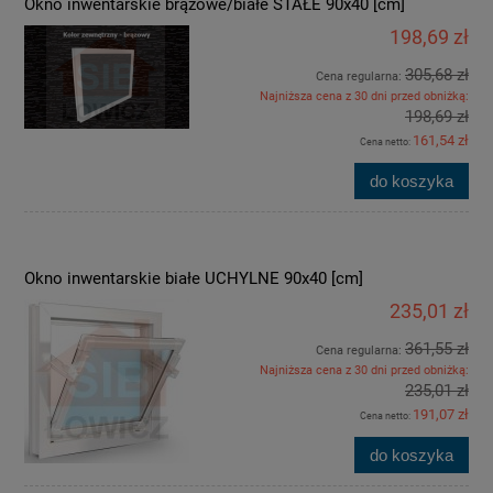
Okno inwentarskie brązowe/białe STAŁE 90x40 [cm]
198,69 zł
305,68 zł
Cena regularna:
Najniższa cena z 30 dni przed obniżką:
198,69 zł
161,54 zł
Cena netto:
do koszyka
Okno inwentarskie białe UCHYLNE 90x40 [cm]
235,01 zł
361,55 zł
Cena regularna:
Najniższa cena z 30 dni przed obniżką:
235,01 zł
191,07 zł
Cena netto:
do koszyka