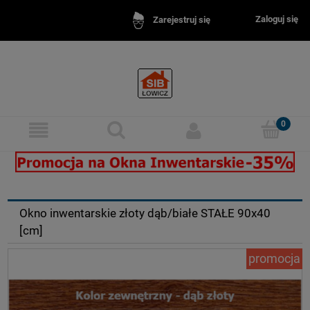
Zaloguj się
Zarejestruj się
na inwentarskie - idealne do obór, chlewni, stajni.
Okna inw
Okno inwentarskie złoty dąb/białe STAŁE 90x40
[cm]
promocja