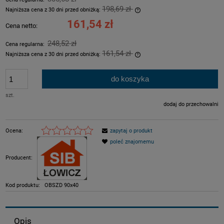
198,69 zł
Najniższa cena z 30 dni przed obniżką:
Jeżeli produkt jest sprzeda
161,54 zł
Cena netto:
dni, wyświetlana jest najni
momentu, kiedy produkt poj
248,52 zł
Cena regularna:
sprzedaży.
161,54 zł
Najniższa cena z 30 dni przed obniżką:
Jeżeli produkt jest sprzeda
dni, wyświetlana jest najni
do koszyka
momentu, kiedy produkt poj
sprzedaży.
szt.
dodaj do przechowalni
Ocena:
zapytaj o produkt
poleć znajomemu
Producent:
Kod produktu:
OBSZD 90x40
Opis