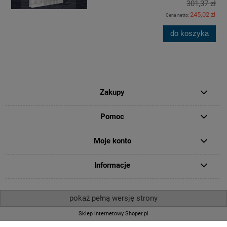
301,37 zł
245,02 zł
Cena netto:
do koszyka
Zakupy
Pomoc
Moje konto
Informacje
pokaż pełną wersję strony
Sklep internetowy Shoper.pl