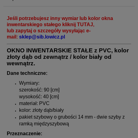
Jeśli potrzebujesz inny wymiar lub kolor okna
inwentarskiego stałego kliknij
TUTAJ
,
lub zapytaj o szczegóły wysyłając e-
mail:
sklep@sib.lowicz.pl
O
KNO INWENTARSKIE STAŁE z PVC, kolor
złoty dąb od zewnątrz / kolor biały od
wewnątrz.
Dane techniczne:
Wymiary:
szerokość: 90 [cm]
wysokość: 40 [cm]
materiał: PVC
kolor: złoty dąb/biały
pakiet szybowy o grubości 14 mm - dwie szyby z
ramką międzyszybową
Przeznaczenie: