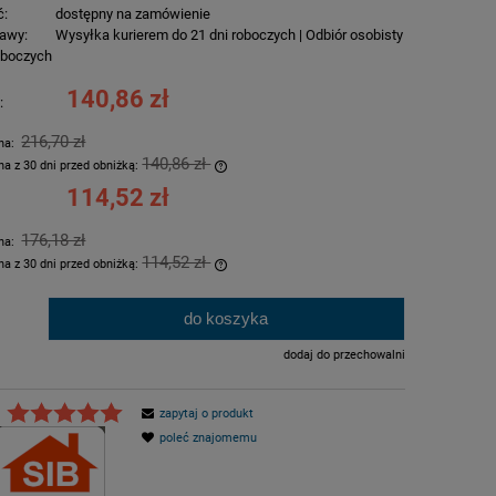
ć:
dostępny na zamówienie
awy:
Wysyłka kurierem do 21 dni roboczych | Odbiór osobisty
roboczych
140,86 zł
:
216,70 zł
rna:
140,86 zł
na z 30 dni przed obniżką:
114,52 zł
ukt jest sprzedawany krócej niż 30
tlana jest najniższa cena od
176,18 zł
rna:
iedy produkt pojawił się w
114,52 zł
na z 30 dni przed obniżką:
ukt jest sprzedawany krócej niż 30
do koszyka
.
tlana jest najniższa cena od
iedy produkt pojawił się w
dodaj do przechowalni
zapytaj o produkt
poleć znajomemu