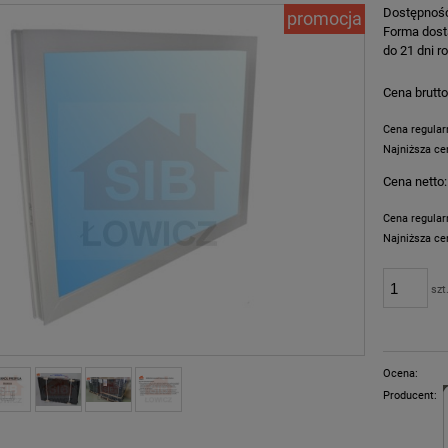
Dostępnoś
promocja
Forma dost
do 21 dni 
Cena brutto
Cena regula
Najniższa ce
Cena netto:
Jeżeli prod
dni, wyświe
Cena regula
momentu, k
Najniższa ce
sprzedaży.
Jeżeli prod
szt
dni, wyświe
momentu, k
sprzedaży.
Ocena:
Producent: