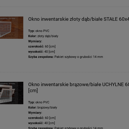
Okno inwentarskie złoty dąb/białe STAŁE 60x
Typ:
okno PVC
Kolor:
złoty dąb/biały
Wymiary:
szerokość:
60 [cm]
wysokość:
40 [cm]
Szyba zespolona:
Pakiet szybowy o grubości 14 mm
Okno inwentarskie brązowe/białe UCHYLNE 
[cm]
Typ:
okno PVC
Kolor:
brązowy/biały
Wymiary:
szerokość:
60 [cm]
wysokość:
40 [cm]
Szyba zespolona:
Pakiet szybowy o grubości 14 mm