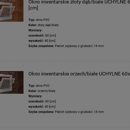
Okno inwentarskie złoty dąb/białe UCHYLNE 
[cm]
Typ:
okno PVC
Kolor:
złoty dąb/biały
Wymiary:
szerokość:
60 [cm]
wysokość:
40 [cm]
Szyba zespolona:
Pakiet szybowy o grubości 14 mm
Okno inwentarskie orzech/białe UCHYLNE 60x
Typ:
okno PVC
Kolor:
orzech/biały
Wymiary:
szerokość:
60 [cm]
wysokość:
40 [cm]
Szyba zespolona:
Pakiet szybowy o grubości 14 mm