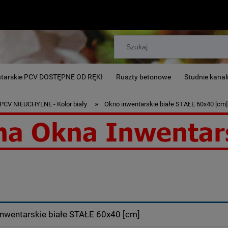
ntarskie PCV DOSTĘPNE OD RĘKI
Ruszty betonowe
Studnie kanal
»
 PCV NIEUCHYLNE - Kolor biały
Okno inwentarskie białe STAŁE 60x40 [cm]
r, chlewni, stajni.
nwentarskie białe STAŁE 60x40 [cm]