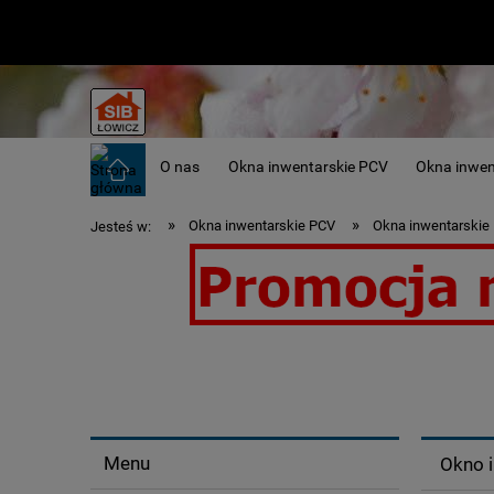
O nas
Okna inwentarskie PCV
Okna inwe
»
»
Okna inwentarskie PCV
Okna inwentarskie
Jesteś w:
Okna inwentarskie - idealne do obó
Menu
Okno i