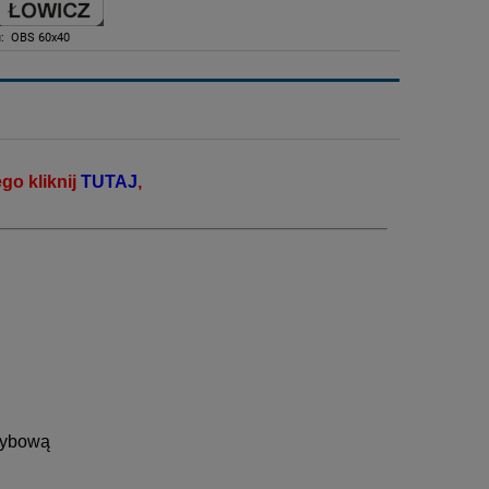
:
OBS 60x40
go kliknij
TUTAJ
,
zybową