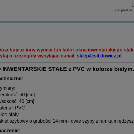
Kod produktu
otrzebujesz inny wymiar lub kolor okna inwentarskiego stałe
ytaj o szczegóły wysyłając e-mail:
sklep@sib.lowicz.pl
.
 INWENTARSKIE STAŁE z PVC w kolorze białym.
echniczne:
ymiary:
erokość: 60 [cm]
ysokość: 40 [cm]
ateriał: PVC
lor: biały
akiet szybowy o grubości 14 mm - dwie szyby z ramką międzys
naczenie: