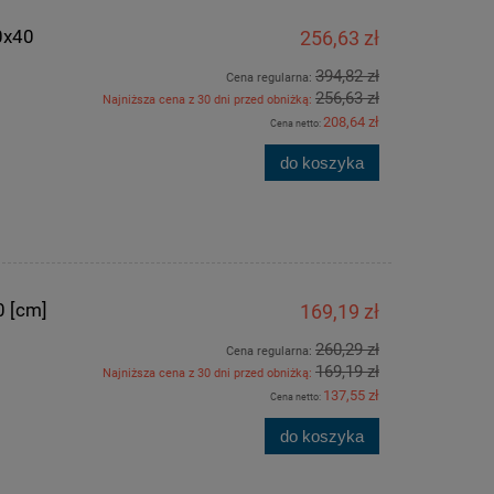
0x40
256,63 zł
394,82 zł
Cena regularna:
256,63 zł
Najniższa cena z 30 dni przed obniżką:
208,64 zł
Cena netto:
do koszyka
0x60
Okno inwentarskie białe UCHYLNE 60x40
Okno inwentarskie 
[cm]
[c
0 [cm]
169,19 zł
260,29 zł
Cena regularna:
207,66 zł
190,
169,19 zł
Najniższa cena z 30 dni przed obniżką:
319,48 zł
137,55 zł
Cena netto:
Cena regularna:
Cena regularn
207,66 zł
Najniższa cena:
Najniższa cen
do koszyka
do koszyka
do ko