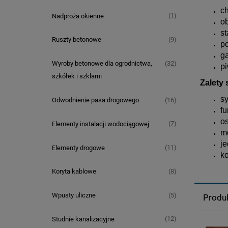
c
(1)
Nadproża okienne
o
st
(9)
Ruszty betonowe
p
g
(32)
Wyroby betonowe dla ogrodnictwa,
p
szkółek i szklarni
Zalety
s
(16)
Odwodnienie pasa drogowego
fu
o
(7)
Elementy instalacji wodociągowej
m
je
(11)
Elementy drogowe
ko
(8)
Koryta kablowe
(5)
Wpusty uliczne
Produ
(12)
Studnie kanalizacyjne