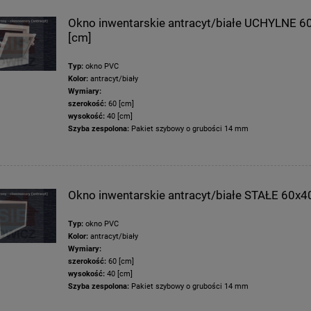
Okno inwentarskie antracyt/białe UCHYLNE 6
[cm]
Typ:
okno PVC
Kolor:
antracyt/biały
Wymiary:
szerokość:
60 [cm]
wysokość:
40 [cm]
Szyba zespolona:
Pakiet szybowy o grubości 14 mm
entarskie białe UCHYLNE
Okno inwentarskie białe UCHYLNE 8
100x80 [cm]
[cm]
Okno inwentarskie antracyt/białe STAŁE 60x4
Typ:
okno PVC
299,47 zł
242,98 zł
Kolor:
antracyt/biały
460,72 zł
373,82 zł
Wymiary:
na regularna:
Cena regularna:
szerokość:
60 [cm]
299,47 zł
242,98 zł
jniższa cena:
Najniższa cena:
wysokość:
40 [cm]
Szyba zespolona:
Pakiet szybowy o grubości 14 mm
do koszyka
do koszyka