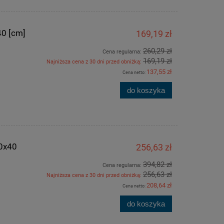
40 [cm]
169,19 zł
260,29 zł
Cena regularna:
169,19 zł
Najniższa cena z 30 dni przed obniżką:
137,55 zł
Cena netto:
do koszyka
60x40
256,63 zł
394,82 zł
Cena regularna:
256,63 zł
Najniższa cena z 30 dni przed obniżką:
208,64 zł
Cena netto:
do koszyka