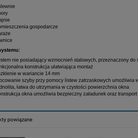
hlewnie
bory
ajnie
omieszczenia gospodarcze
araże
iwnice
 systemu:
ystem nie posiadający wzmocnień stalowych, przeznaczony do
nkcjonalna konstrukcja ułatwiająca montaż
szklenie w wariancie 14 mm
ocowanie szyby przy pomocy listew zatrzaskowych umożliwia
dnolita, łatwa do utrzymania w czystości powierzchnia okna
nstrukcja okna umożliwia bezpieczny załadunek oraz transport 
kty powiązane