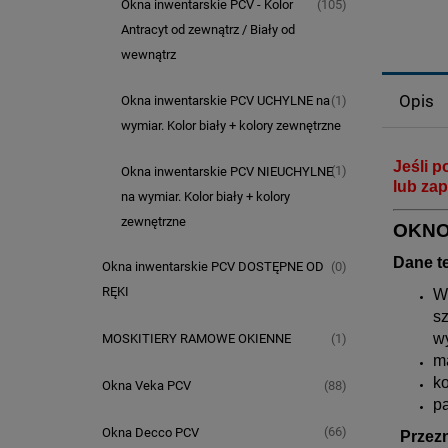
(105)
Okna inwentarskie PCV - Kolor
Antracyt od zewnątrz / Biały od
wewnątrz
Opis
(1)
Okna inwentarskie PCV UCHYLNE na
wymiar. Kolor biały + kolory zewnętrzne
Jeśli p
(1)
Okna inwentarskie PCV NIEUCHYLNE
lub zap
na wymiar. Kolor biały + kolory
zewnętrzne
O
KNO
Dane t
(0)
Okna inwentarskie PCV DOSTĘPNE OD
RĘKI
W
sz
w
(1)
MOSKITIERY RAMOWE OKIENNE
m
ko
(88)
Okna Veka PCV
p
(66)
Okna Decco PCV
Przez