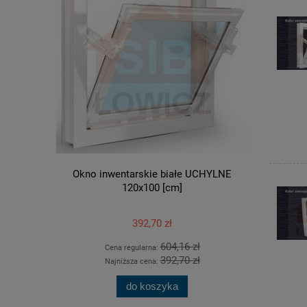
Okno inwentarskie białe UCHYLNE
Okno inw
120x100 [cm]
392,70 zł
604,16 zł
Cena regularna:
Ce
392,70 zł
Najniższa cena:
Na
do koszyka